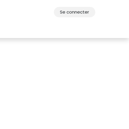
Se connecter
res
Offres d'emploi
F.A.Q.
Agenda 2030