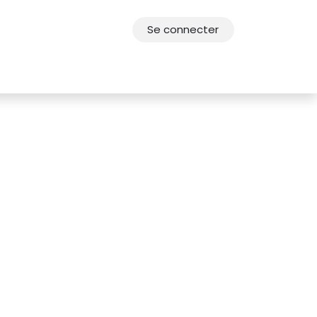
Se connecter
res
Offres d'emploi
F.A.Q.
Agenda 2030