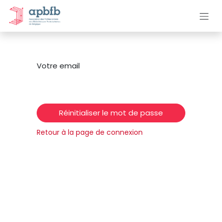
Se rendre au contenu
Votre email
Réinitialiser le mot de passe
Retour à la page de connexion