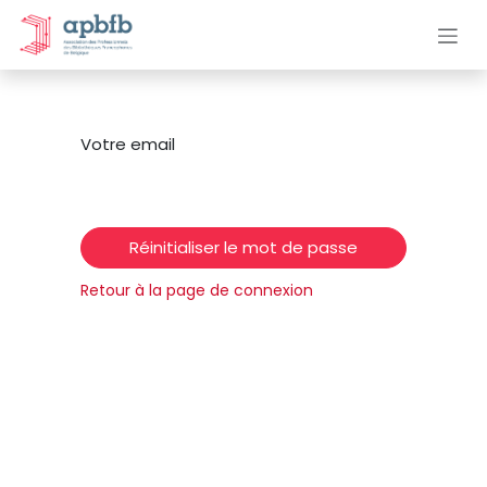
Se rendre au contenu
Votre email
Réinitialiser le mot de passe
Retour à la page de connexion