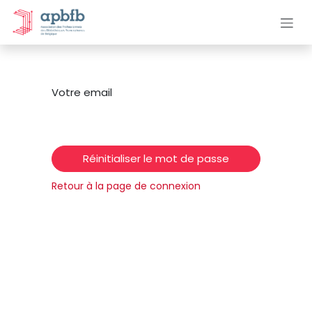
Se rendre au contenu
Votre email
Réinitialiser le mot de passe
Retour à la page de connexion