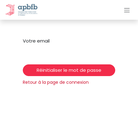
Se rendre au contenu
Votre email
Réinitialiser le mot de passe
Retour à la page de connexion