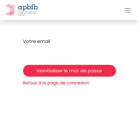
Se rendre au contenu
Votre email
Réinitialiser le mot de passe
Retour à la page de connexion