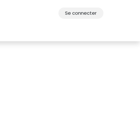
Se connecter
res
Offres d'emploi
F.A.Q.
Agenda 2030