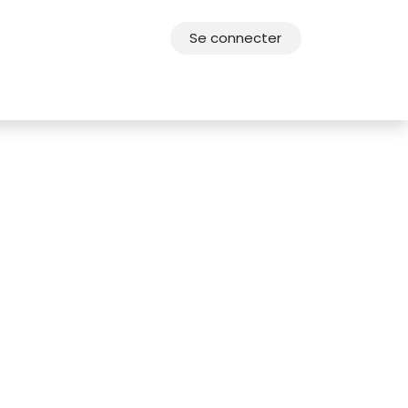
Se connecter
res
Offres d'emploi
F.A.Q.
Agenda 2030