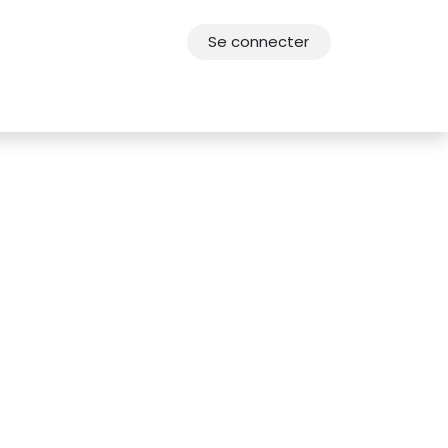
Se connecter
res
Offres d'emploi
F.A.Q.
Agenda 2030