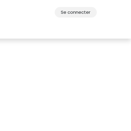
Se connecter
res
Offres d'emploi
F.A.Q.
Agenda 2030