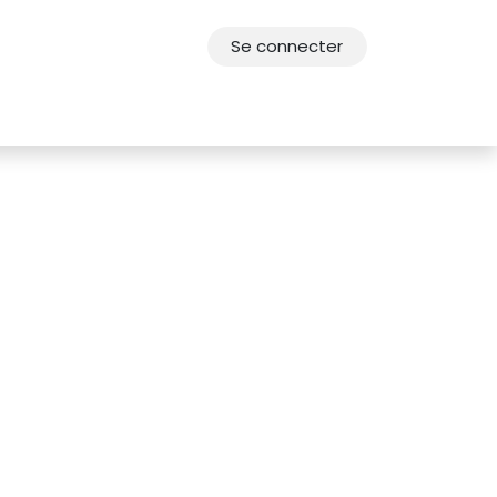
Se connecter
res
Offres d'emploi
F.A.Q.
Agenda 2030