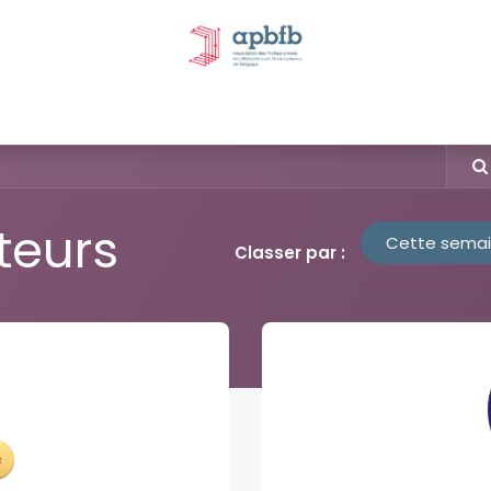
tivités et évènements
Nos Commissions
Nos partenai
ateurs
Cette sema
Classer par :