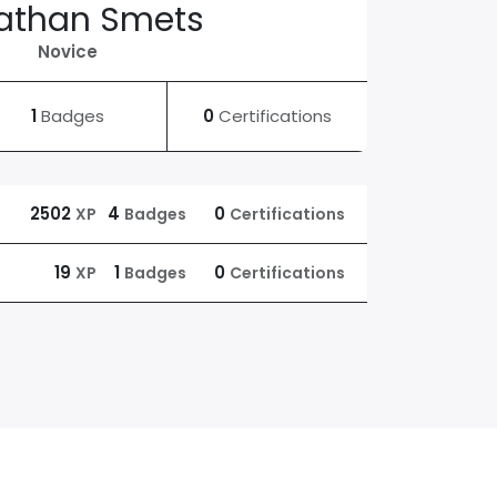
athan Smets
Novice
1
Badges
0
Certifications
2502
4
0
XP
Badges
Certifications
19
1
0
XP
Badges
Certifications