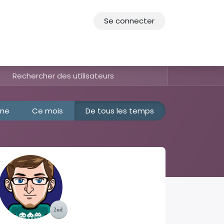
Se connecter
res
Offres d'emploi
F.A.Q.
Agenda 2030
ine
Ce mois
De tous les temps