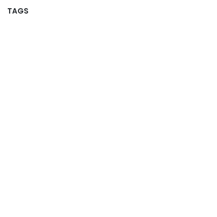
TAGS
NOS BLOGS
Actualités
Offres d'emploi
Partenaires
Commission Ludo
Commission Jeunesse
ARCHIVER